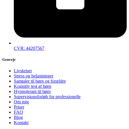
CVR: 44207567
Genveje
Livskriser
Stress og belastninger
Samtaler til børn og forældre
Kognitiv test af børn
Hypnoterapi til børn
Supervisionsforløb for professionelle
Om mig
Priser
FAQ
Blog
Kontakt