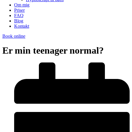
Om mig
Priser
FAQ
Blog
Kontakt
Book online
Er min teenager normal?