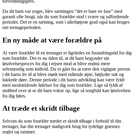
forventningspres.
Da dit barn var yngre, blev sætningen “det er bare en fase” med
garanti ofte brugt, når du som forældre stod i svære og udfordrende
perioder. Det er en sætning, som i allerhøjeste grad også kan bruges
om teenageperioden.
En ny måde at være forældre på
At være forældre til en teenager er ligeledes en forandringstid for dig
som forældre. Det er nu tiden til, at dit barn begynder sin
løsrivelsesproces fra dig i rejsen mod at blive endnu mere
selvstændig som individ. Du er gået fra at være den vigtigste person
i dit barns liv til at blive mødt med rullende øjne, højlydte suk og
lukkede døre. Denne periode i dit barns udvikling kan være fyldt
med modstridende følelser for dig som forældre. Lige så fyldt af
stolthed over at se dit barn vokse op, lige så sorgfuld kan løsrivelsen
fra dig føles.
At træde et skridt tilbage
Selvom du som forældre træder et skridt tilbage i forhold til din
teenager, har din teenager stadigvæk brug for tydelige grænser,
regler og rammer.