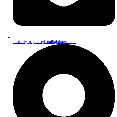
kontakt@psykologkamillajohansen.dk