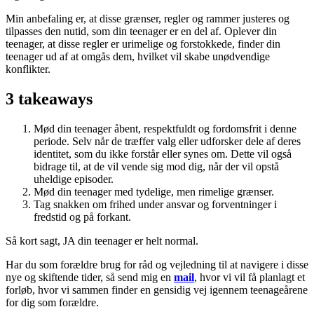
Min anbefaling er, at disse grænser, regler og rammer justeres og
tilpasses den nutid, som din teenager er en del af. Oplever din
teenager, at disse regler er urimelige og forstokkede, finder din
teenager ud af at omgås dem, hvilket vil skabe unødvendige
konflikter.
3 takeaways
Mød din teenager åbent, respektfuldt og fordomsfrit i denne
periode. Selv når de træffer valg eller udforsker dele af deres
identitet, som du ikke forstår eller synes om. Dette vil også
bidrage til, at de vil vende sig mod dig, når der vil opstå
uheldige episoder.
Mød din teenager med tydelige, men rimelige grænser.
Tag snakken om frihed under ansvar og forventninger i
fredstid og på forkant.
Så kort sagt, JA din teenager er helt normal.
Har du som forældre brug for råd og vejledning til at navigere i disse
nye og skiftende tider, så send mig en
mail
, hvor vi vil få planlagt et
forløb, hvor vi sammen finder en gensidig vej igennem teenageårene
for dig som forældre.