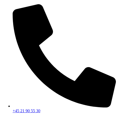
Videre
til
indhold
+45 21 90 55 30